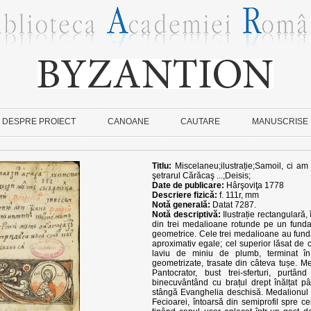
DESPRE PROIECT
CANOANE
CAUTARE
MANUSCRISE
Titlu:
Miscelaneu;ilustrație;Samoil, ci am 
şetrarul Cărăcaş ...;Deisis;
Date de publicare:
Hârşoviţa 1778
Descriere fizică:
f. 111r, mm
Notă generală:
Datat 7287.
Notă descriptivă:
Ilustrație rectangulară, 
din trei medalioane rotunde pe un fundal
geometrice. Cele trei medalioane au funda
aproximativ egale; cel superior lăsat de cu
laviu de miniu de plumb, terminat în
geometrizate, trasate din câteva tușe. Med
Pantocrator, bust trei-sferturi, purtâ
binecuvântând cu brațul drept înălțat pâ
stângă Evanghelia deschisă. Medalionul d
Fecioarei, întoarsă din semiprofil spre cen