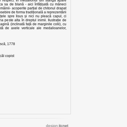
e respect. În medalionul din stânga apare
ca sa de blană - aici înfățișată cu măneci
 mâinii- acoperite parțial de chitonul drapat
osebire de forma tradițională a reprezentării
țele spre Iisus și nici nu pleacă capul, ci
 peste alta în dreptul inimii. Ilustrație de
agină (inclinată față de marginile colii), cu
fată de axele verticale ale medalioanelor,
scă, 1778
ăl copist
design
itcnet