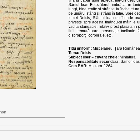
ținând capul ușor aplecat într-un gest d
Sântul Ioan Botezătorul, îmbrăcat în tuni
lungi, bine croite și strânse la încheietura
pe umărul stâng și strâns în talie. Spre de
temei Deisis, Sfântul Ioan nu întinde bra
privește spre acesta ținându-și mâinile una
vădită stângăcie, relativ prost plasată în p
linii tremurătoare, personaje înclinate 
disproporții corporale, etc.
Titlu uniform:
Miscelaneu, Ţara Românea
Tema:
Deisis
Subiect liber – cuvant cheie:
Miniatură
Responsabilitate secundara:
Samoil dasc
Cota BAR:
Ms. rom. 1264
anon