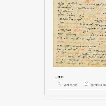
Deisis
vezi canon
compara c